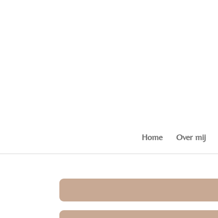
Ga
direct
naar
de
hoofdinhoud
Home
Over mij