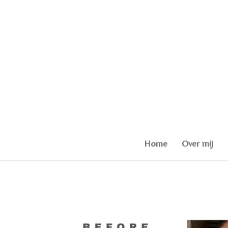
Ga
direct
naar
de
hoofdinhoud
Home
Over mij