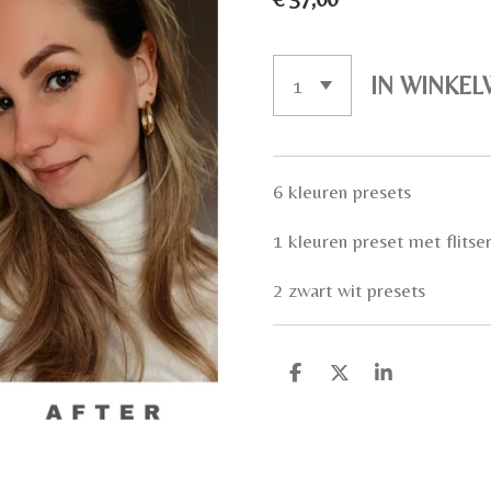
IN WINKE
6 kleuren presets
1 kleuren preset met flitse
2 zwart wit presets
D
D
S
E
E
H
L
E
A
E
L
R
N
E