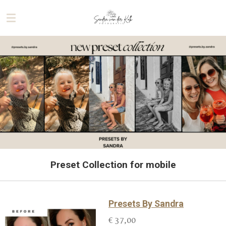
Ga
direct
naar
de
hoofdinhoud
Preset Collection for mobile
Presets By Sandra
€ 37,00